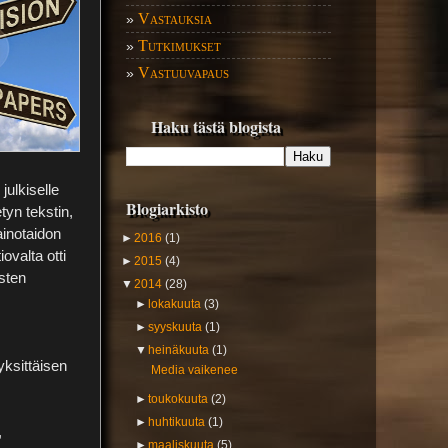
Vastauksia
»
Tutkimukset
»
Vastuuvapaus
»
Haku tästä blogista
julkiselle
Blogiarkisto
tyn tekstin,
ainotaidon
►
2016
(1)
ovalta otti
►
2015
(4)
sten
▼
2014
(28)
►
lokakuuta
(3)
►
syyskuuta
(1)
▼
heinäkuuta
(1)
yksittäisen
Media vaikenee
►
toukokuuta
(2)
►
huhtikuuta
(1)
,
►
maaliskuuta
(5)