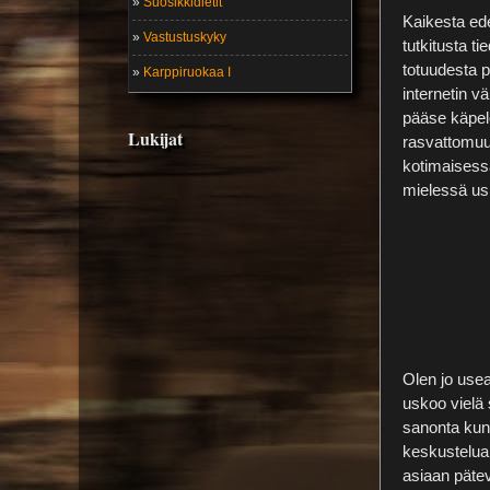
»
Suosikkidietit
Kaikesta ede
»
Vastustuskyky
tutkitusta t
totuudesta 
»
Karppiruokaa I
internetin v
pääse käpelö
Lukijat
rasvattomuu
kotimaisess
mielessä usk
Olen jo use
uskoo vielä 
sanonta kun
keskustelua 
asiaan pätev