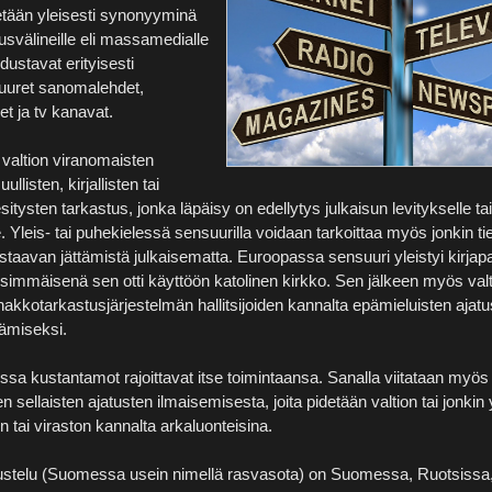
tään yleisesti synonyyminä
usvälineille eli massamedialle
edustavat erityisesti
uuret sanomalehdet,
et ja tv kanavat.
valtion viranomaisten
ullisten, kirjallisten tai
sitysten tarkastus, jonka läpäisy on edellytys julkaisun levitykselle tai 
e. Yleis- tai puhekielessä sensuurilla voidaan tarkoittaa myös jonkin tie
staavan jättämistä julkaisematta. Euroopassa sensuuri yleistyi kirjap
simmäisenä sen otti käyttöön katolinen kirkko. Sen jälkeen myös valti
akkotarkastusjärjestelmän hallitsijoiden kannalta epämieluisten ajatu
tämiseksi.
ssa kustantamot rajoittavat itse toimintaansa. Sanalla viitataan myös
n sellaisten ajatusten ilmaisemisesta, joita pidetään valtion tai jonkin 
 tai viraston kannalta arkaluonteisina.
telu (Suomessa usein nimellä rasvasota) on Suomessa, Ruotsissa