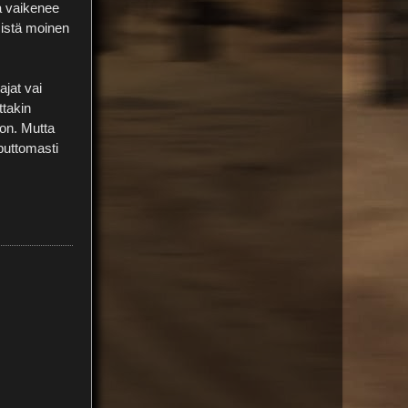
a vaikenee
 mistä moinen
ajat vai
ttakin
oon. Mutta
oputtomasti