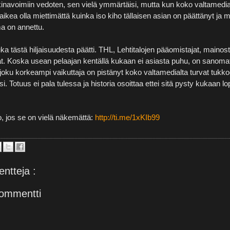
inavoimiin vedoten, sen vielä ymmärtäisi, mutta kun koko valtamedi
vaikea olla miettimättä kuinka iso kiho tällaisen asian on päättänyt ja
ma on annettu.
a tästä hiljaisuudesta päätti. THL, Lehtitalojen pääomistajat, mainost
at. Koska usean pelaajan kentällä kukaan ei asiasta puhu, on sanoma
 joku korkeampi vaikuttaja on pistänyt koko valtamedialta turvat tukk
si. Totuus ei pala tulessa ja historia osoittaa ettei sitä pysty kukaan l
, jos se on vielä näkemättä:
http://ti.me/1xKIb99
ntteja :
ommentti