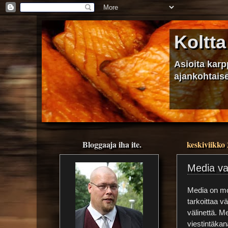
Koltta
Asioita kar
ajankohtaise
Bloggaaja iha ite.
keskiviikko
Media va
Media on mo
tarkoittaa vä
välinettä. Me
viestintäkana