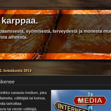
 karppaa.
ppaamisesta, syömisestä, terveydestä ja monesta mu
sta aiheesta.
 2. heinäkuuta 2014
ikenee
nikko sanasta medium, joka
liainetta, välittäjää tai keinoa,
dia tarkoittaa
via tai viestin välittäjiä.