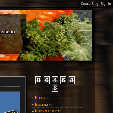
ustakin
8
6
4
6
8
8
Etusivu
»
Esittelyni
»
Koltan reseptit
»