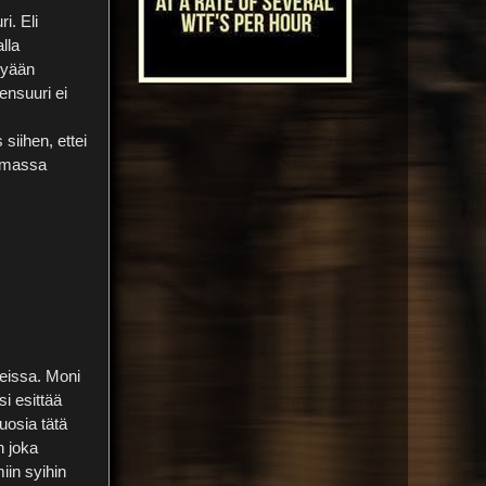
i. Eli
lla
kyään
ensuuri ei
iihen, ettei
samassa
teissa. Moni
si esittää
uosia tätä
n joka
iin syihin