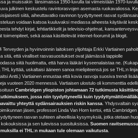
sa ja muissakin länsimaissa 1950-luvulla tai viimeistään 1970-luvulla
tkuva julkinen keskustelu ravintorasvojen asemasta ruokavaliossa. K
isijaisesti siitä, aiheuttavatko ravinnon tyydyttyneet rasvat sydänsair
usteluun voidaan katsoa kuuluvaksi mediassa aiheesta käytävät kesku
heesta tehdyt kirjat, lehtiartikkelit ja televisio-ohjelmat, kansanterveysv
vät toimenpiteet, sekä asiaa käsittelevät internet-foorumit ja blogit.
Terveyden ja hyvinvoinnin laitoksen ylijohtaja Erkki Vartiainen pahoitt
a sitä, että viralliset rasvasuositukset ovat jäämässä tappiolle
odassa siitä huolimatta, että harva lääkäri kyseenalaistaa ne. (Kukap
a THL kyttää, uskaltaisi ääneen sanoa mielipiteensä jos se THL:n linja
aitsi Antti.) Vartiainen ennustaa että kovia rasvoja suosiva trendi lisää
eja vuoteen 2020 mennessä. Vartiaisen ulostulo oli kommenttia edell
isoituun
Cambridgen yliopiston johtamaan 72 tutkimusta käsittän
utkimukseen, jossa niin tyydyttyneellä kuin tyydyttymättömällä
 havaittu yhteyttä sydänsairauksien riskin kanssa
. Yhdysvaltain sy
oimikunnan jäsen, professori Linda Van Horn kertoi, että Cambridgen
tyydyttyneen rasvan suhteen aiheellisia kysymyksiä, jotka otetaan h
 kokouksissa ja sen tulevissa suosituksissa.
Suomen ravitsemussuo
kimuksilla ei THL:n mukaan tule olemaan vaikutusta
.