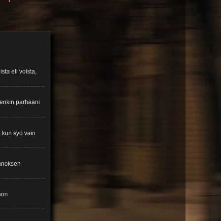
ta eli voista,
itenkin parhaani
ä kun syö vain
annoksen
nnon