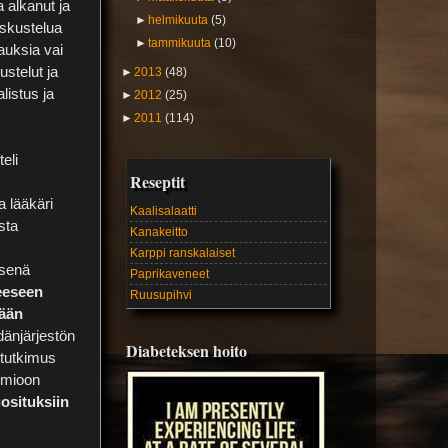
 alkanut ja
►
helmikuuta
(5)
eskustelua
►
tammikuuta
(10)
auksia vai
stelut ja
►
2013
(48)
alistus ja
►
2012
(25)
►
2011
(114)
eli
Reseptit
a lääkäri
Kaalisalaatti
sta
Kanakeitto
Karppi ranskalaiset
isenä
Paprikaveneet
eeseen
Ruusupihvi
kään
dänjärjestön
Diabeteksen hoito
 tutkimus
uomioon
situksiin