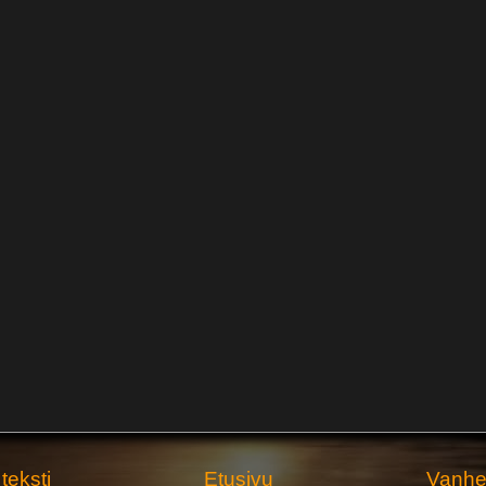
teksti
Etusivu
Vanhem