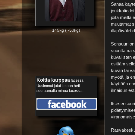
Sanaa käyte
joukkotiedot
joita meillä 
muutamat s
145kg ( -50kg)
iltapäivälehd
Sensuuri on 
suorittama su
kuvallisten e
esittämisell
kuvan tai va
myötä, ja en
Koltta karppaa
facessa
käyttöön enn
Uusimmat jutut tietoon heti
ilmaisun es
seuraamalla minua facessa.
:
Itsesensuuri
pidättymisee
viranomaisen
Rasvakeskus