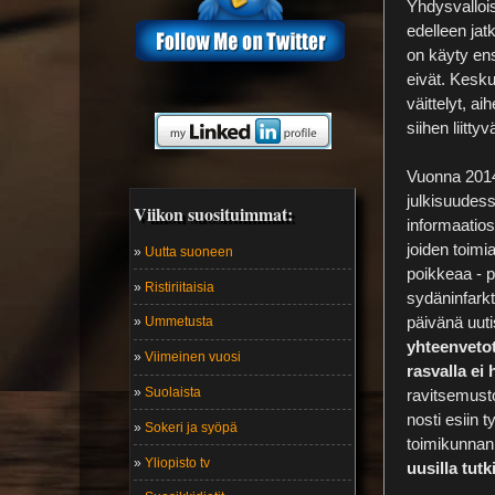
Yhdysvallois
edelleen ja
on käyty ens
eivät. Kesk
väittelyt, ai
siihen liitty
Vuonna 2014 
julkisuudess
Viikon suosituimmat:
informaatios
joiden toimi
»
Uutta suoneen
poikkeaa - p
»
Ristiriitaisia
sydäninfarkt
päivänä uut
»
Ummetusta
yhteenvetot
»
Viimeinen vuosi
rasvalla ei
»
Suolaista
ravitsemust
nosti esiin 
»
Sokeri ja syöpä
toimikunnan
»
Yliopisto tv
uusilla tut