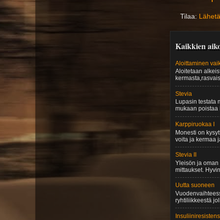
Tilaa:
Lähetä
Kaikkien aiko
Aloittaminen vai
Aloitetaan alkei
kermasta,rasvaise
Stevia
Lupasin testata m
mukaan poistaa h
Karppiruokaa I
Monesti on kysytt
voita ja kermaa j
Stevia II
Yleisön ja oman 
mittaukset. Hyvi
Uutta suoneen
Vuodenvaihteessa 
ryhtiliikkeestä jol
Insuliiniresistens