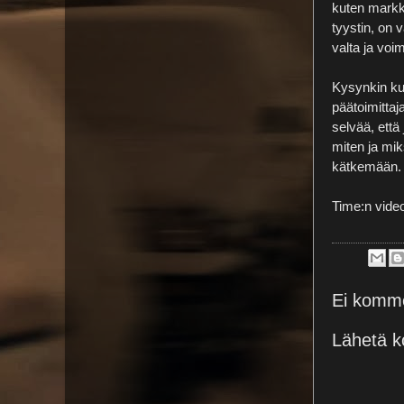
kuten markk
tyystin, on 
valta ja voi
Kysynkin kuk
päätoimittaj
selvää, että
miten ja mik
kätkemään.
Time:n video
Ei komme
Lähetä k