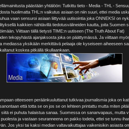
llämainitusta päästään yhtälöön: Tutkittu tieto - Media - THL - Sensuur
iedosta huolimatta THL:n vaikutus asiaan on niin suuri, ettei media uska
puhua vaan sensuroi asiaan liittyvää uutisointia joka ONNEKSI on ny
älityksellä kaikkien nähtävillä tiedotusvälineiden kautta, joita Suomen s
imään. Viittaan tällä tietysti TIME:n uutiseen (The Truth About Fat)
den tekopyhästä ajanjaksosta joka on päättymässä. Ja viittaan myös s
a mediassa yksikään merkittävä pelaaja ole kyseiseen aiheeseen 
altanut koskea pitkällä tikullaankaan.
ampaan otteeseen peräänkuuluttanut tutkivaa journalismia joka on ka
sanontaan että totta se on jos se on lehteen printattu mutta miten pitäi
 siitä ei puhuta halaistua sanaa. Suomessa on sananvapaus, mutta v
puolesta ja vastaan seuranneena on pakko todeta, ettei se tunnu iha
än. Jos yksi tai kaksi median valtavaikuttajaa vaikenisikin asiasta om