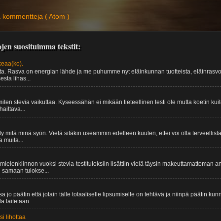
 kommentteja ( Atom )
jen suosituimma tekstit:
keaa(ko).
sta. Rasva on energian lähde ja me puhumme nyt eläinkunnan tuotteista, eläinrasvois
sta lihas...
iten stevia vaikuttaa. Kyseessähän ei mikään tieteellinen testi ole mutta koetin ku
aittava...
y mitä minä syön. Vielä sitäkin useammin edelleen kuulen, ettei voi olla terveellist
a muita...
mielenkiinnon vuoksi stevia-testituloksiin lisättiin vielä täysin makeuttamattoman 
n samaan tulokse...
jo päätin että jotain tälle totaaliselle lipsumiselle on tehtävä ja niinpä päätin ku
la laitetaan ...
si lihottaa