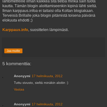
lähtömetreille ilman kaikkea sitä tietoa minkä sain tuota
kautta. Tämän blogin aloittamiseenkin kipinä lähti sieltä.
Ilman karppaus.infoa ei taitaisi olla Koltan blogiakaan.
Terveisiä Brillalle joka blogin pitämistä toisena päivänä
elokuuta ehdotti ;)
Karppaus.info
, suosittelen lämpimästi.
Jaa muille
5 kommenttia:
Anonyymi
17 helmikuuta, 2012
Tuttu sivusto, sieltä minäkin aloitin :)
Vastaa
Anonyymi
17 helmikuuta, 2012