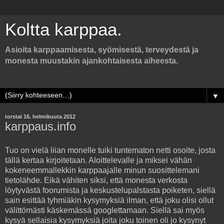
Koltta karppaa.
Asioita karppaamisesta, syömisestä, terveydestä ja
monesta muustakin ajankohtaisesta aiheesta.
▼
torstai 16. helmikuuta 2012
karppaus.info
Tuo on vielä liian monelle tuiki tuntematon netti osoite, josta
tällä kertaa kirjoitetaan. Aloittelevalle ja miksei vähän
kokeneemmallekkin karppaajalle minun suosittelemani
tietolähde. Eikä vähiten siksi, että monesta verkosta
löytyvästä foorumista ja keskustelupalstasta poiketen, siellä
sain esittää tyhmiäkin kysymyksiä ilman, että joku olisi ollut
välittömästi käskemässä googlettamaan. Siellä sai myös
kysyä sellaisia kysymyksiä joita joku toinen oli jo kysynyt