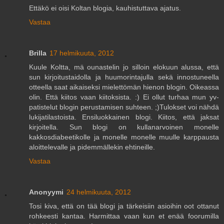
Ettäkö ei oisi Koltan blogia, kauhistuttava ajatus.
Vastaa
Brilla
17 helmikuuta, 2012
Kuule Koltta, mä ounastelin jo silloin elokuun alussa, että
sun kirjoitustaidolla ja huumorintajulla sekä innostuneella
otteella saat aikaiseksi mielettömän hienon blogin. Oikeassa
olin. Että kiitos vaan kiitoksista. :) Ei ollut turhaa mun yv-
patistelut blogin perustamisen suhteen. ;)Tulokset voi nähdä
lukijatilastoista. Ensiluokkainen blogi. Kiitos, että jaksat
kirjoitella. Sun blogi on kullanarvoinen monelle
kakkosdiabeetikolle ja monelle monelle muulle karppausta
aloittelevalle ja pidemmällekin ehtineille.
Vastaa
Anonyymi
24 helmikuuta, 2012
Tosi kiva, että on tää blogi ja tärkeisiin asioihin oot ottanut
rohkeesti kantaa. Harmittaa vaan kun et enää foorumilla