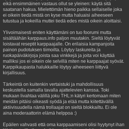
eikä ensimmäinen vastaus ollut se yleinen: käytä sitä
saatanan hakua. Mielettömän hieno paikka sellaiselle joka
ei oikein tiedä mistä on kyse mutta haluaisi aiheeseen
tutustua ja kokeilla muttei tiedä edes mistä oikein aloittaisi.
Ylivoimaisesti eniten käyttämäni on tuo foorumi mutta
sisältäähän karppaus.info paljon muutakin. Sieltä löytyvät
loistavat reseptit karppaajalle. On erilaisia kampanjoita
painon pudotuksen tiimoilta. Löytyy laskureita ja
ruokapäiväkirjoja joista saa vinkkejä ja joita voi käyttää
malliksi jos ei oikein ole selvillä miten ne karppaajat syövät.
Karppikaupasta halukkaille löytyy aiheeseen liittyvä
kirjallisuus.
Tärkeintä on kuitenkin vertaistuki ja mahdollisuus
keskustella samalla tavalla ajattelevien kanssa. Toki
mukaan livahtaa välillä joku THL:n kätyri kertomaan miten
meidän pitäisi oikeasti syödä ja elää mutta kiitettävällä
aktiivisuudella nämä trollaajat on sieltä blokkailtu. Ei ole
aina moderaattorin elämä helppoa :)
Epäilen vahvasti että oma karppaamiseni olisi hyytynyt ihan