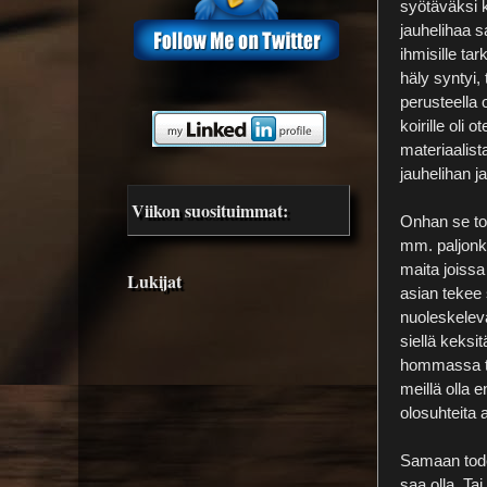
syötäväksi k
jauhelihaa s
ihmisille ta
häly syntyi, 
perusteella 
koirille oli 
materiaalist
jauhelihan 
Viikon suosituimmat:
Onhan se toi
mm. paljonk
maita joissa
Lukijat
asian tekee 
nuoleskeleva
siellä keksit
hommassa tun
meillä olla 
olosuhteita a
Samaan todel
saa olla. Ta