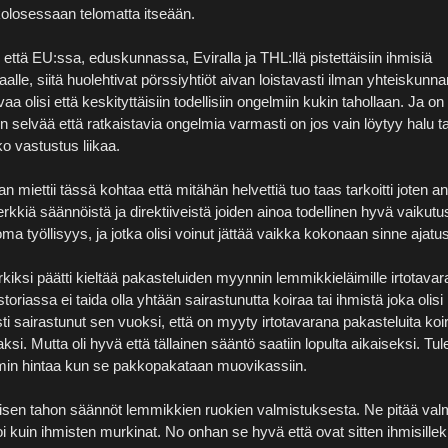
olosessaan telomatta itseään.
o että EU:ssa, eduskunnassa, Eviralla ja THL:llä pistettäisiin ihmisiä
taalle, siitä huolehtivat pörssiyhtiöt aivan loistavasti ilman yhteiskunn
a olisi että keskityttäisiin todellisiin ongelmiin kukin tahollaan. Ja on
 selvää että ratkaistavia ongelmia varmasti on jos vain löytyy halu tar
ko vastustus liikaa.
 miettii tässä kohtaa että mitähän helvettiä tuo taas tarkoitti joten a
kkiä säännöistä ja direktiiveistä joiden ainoa todellinen hyvä vaikutus
ma työllisyys, ja jotka olisi voinut jättää vaikka kokonaan sinne ajatus
kiksi päätti kieltää pakasteluiden myynnin lemmikkieläimille irtotavar
toriassa ei taida olla yhtään sairastunutta koiraa tai ihmistä joka olisi
sti sairastunut sen vuoksi, että on myyty irtotavarana pakasteluita koi
ksi. Mutta oli hyvä että tällainen sääntö saatiin lopulta aikaiseksi. T
mmin hintaa kun se pakkopakataan muovikassiin.
sen tahon säännöt lemmikkien ruokien valmistuksesta. Ne pitää val
i kuin ihmisten murkinat. No onhan se hyvä että ovat sitten ihmisille