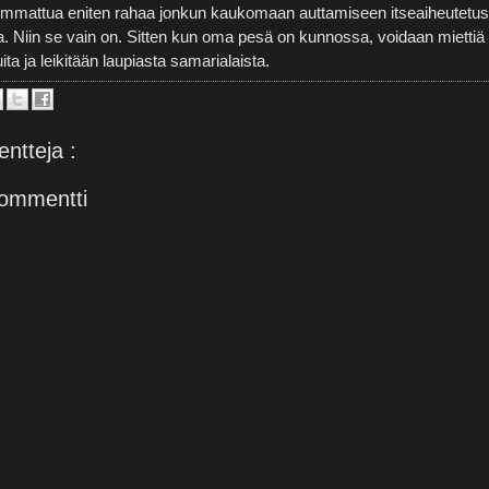
mmattua eniten rahaa jonkun kaukomaan auttamiseen itseaiheutetus
. Niin se vain on. Sitten kun oma pesä on kunnossa, voidaan miettiä
ita ja leikitään laupiasta samarialaista.
ntteja :
ommentti