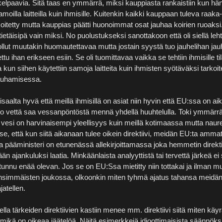
elpaavia. Sitä taas en ymmärrä, miksi kauppiasta rankaistiin kun hän t
amoilla laitteilla kuin ihmisille. Kuitenkin kaikki kauppaan tuleva raaka
rkoitetty mutta kauppias päätti huonoimmat osat jauhaa koirien ruoaks
tietäisipä vain miksi. No puolustukseksi sanottakoon että oli siellä leht
ollut muutakin huomautettavaa mutta jostain syystä tuo jauhelihan j
otettu ihan erikseen esiin. Se oli tuomittavaa vaikka se tehtiin ihmisille ti
a kun siihen käytettiin samoja laitteita kuin ihmisten syötäväksi tarkoi
jauhamisessa.
saalta hyvä että meillä ihmisillä on asiat niin hyvin että EU:ssa on ai
o vettä saa vessanpöntöstä mennä yhdellä huuhtelulla. Toki ymmärrä
 vesi on harvinaisempi yleellisyys kuin meillä kotimaassa mutta naur
se, että kun siitä aikanaan tulee oikein direktiivi, meidän EU:ta amma
 pääministeri on etunenässä allekirjoittamassa joka hemmetin direkti
ään ajankuluksi laatia. Minkäänlaista analyyttistä tai tervettä järkeä ei 
nu enää olevan. Jos se on EU:Ssa mietitty niin tottakai ja ilman mu
ensimmäisten joukossa, olkoonkin miten tyhmä ajatus tahansa meidän 
jatellen.
la tärkeiden direktiivien kastiin menee mm. direktiivi siitä miten käy
i mikä on oikeaa jäätelöä. Näitä esimerkkejä idioottimaisista säännöksis