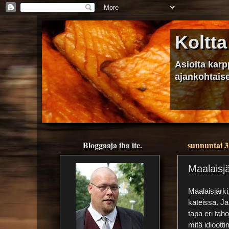
Koltta
Asioita kar
ajankohtaise
Bloggaaja iha ite.
sunnuntai 3
Maalaisjä
Maalaisjärki
kateissa. J
tapa eri tah
mitä idioott