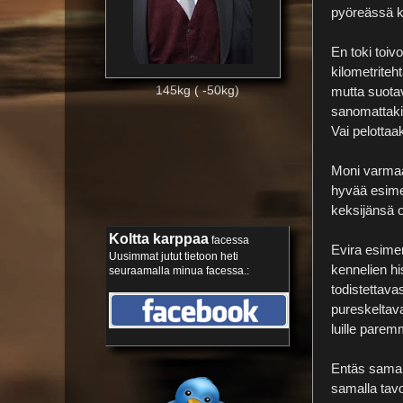
pyöreässä k
En toki toiv
kilometriteh
145kg ( -50kg)
mutta suotava
sanomattakin
Vai pelottaa
Moni varmaan
hyvää esimer
keksijänsä o
Koltta karppaa
facessa
Evira esimer
Uusimmat jutut tietoon heti
kennelien his
seuraamalla minua facessa.
:
todistettava
pureskeltava
luille pare
Entäs samai
samalla tavo