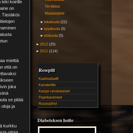
eki koirille
TH-Miliisi
-aine on
Maalaisjärki
i. Tästäkös
itietojen
►
lokakuuta
(22)
auhaminen
►
syyskuuta
(5)
latusta
►
elokuuta
(5)
tetun
►
2012
(25)
►
2011
(114)
kaa miettiä
n että on
Reseptit
ettavaksi
Kaalisalaatti
tikseen
Kanakeitto
ivin joka
Karppi ranskalaiset
siinä
Paprikaveneet
uta se pitää
Ruusupihvi
oloja ja
Diabeteksen hoito
rä kurkku
tä riittää