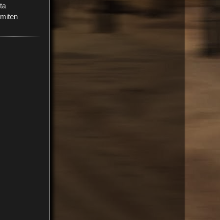
ta
 miten