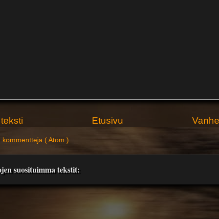
teksti
Etusivu
Vanhem
 kommentteja ( Atom )
jen suosituimma tekstit: