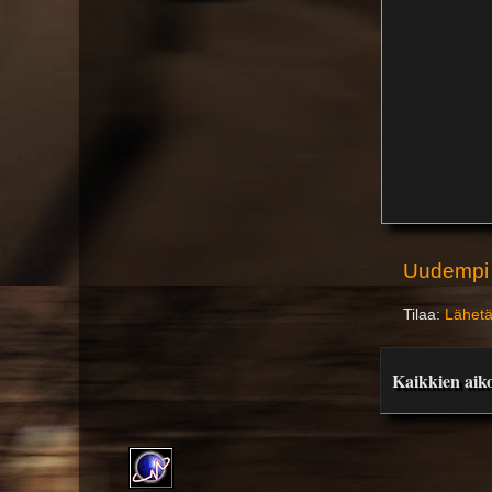
Uudempi 
Tilaa:
Lähetä
Kaikkien aiko