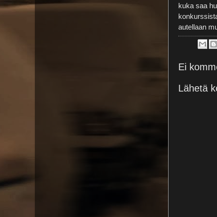
kuka saa hu
konkurssista
autellaan mu
Ei komme
Lähetä k