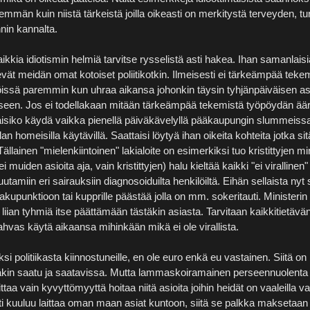
män kuin niistä tärkeistä joilla oikeasti on merkitystä terveyden, tu
nnin kannalta.
aikkia idiotismin helmiä tarvitse rysselistä asti hakea. Ihan samanlaisia
kevät meidän omat kotoiset poliitikotkin. Ilmeisesti ei tärkeämpää tekem
töissä paremmin kun uhraa aikansa johonkin täysin tyhjänpäiväisen a
iseen. Jos ei todellakaan mitään tärkeämpää tekemistä työpöydän ää
aisiko käydä vaikka pienellä päiväkävelyllä pääkaupungin slummeissa
an homeisilla käytävillä. Saattaisi löytyä ihan oikeita kohteita jotka si
Tällainen "mielenkiintoinen" lakialoite on esimerkiksi tuo kristittyjen mi
 muiden asioita aja, vain kristittyjen) halu kieltää kaikki "ei virallinen"
uutamiin eri sairauksiin diagnosoiduilta henkilöiltä. Eihän sellaista nyt
akupunktioon tai kupprille päästää jolla on mm. sokeritauti. Ministerin
 liian tyhmiä itse päättämään tästäkin asiasta. Tarvitaan kaikkitietävän
rahvas käytä aikaansa mihinkään mikä ei ole virallista.
ksi politiikasta kiinnostuneille, en ole euro enkä eu vastainen. Siitä on
kin saatu ja saatavissa. Mutta lammaskoiramainen perseennuolenta po
ttaa vain kyvyttömyyttä hoitaa niitä asioita joihin heidät on vaaleilla val
ti kuuluu laittaa oman maan asiat kuntoon, siitä se palkka maksetaan 