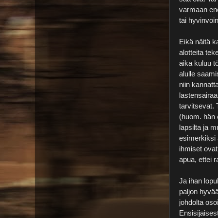
varmaan enem
tai hyvinvoi
Eikä näitä k
alotteita te
aika kuluu 
alulle saam
niin kannatt
lastensairaal
tarvitsevat. 
(huom. hän ei
lapsilta ja m
esimerkiksi 
ihmiset ovat
apua, ettei 
Ja ihan lopu
paljon hyvää
johdolta osoi
Ensisijaises