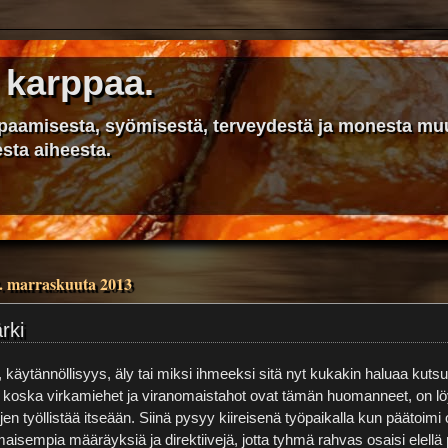
 karppaa.
ppaamisesta, syömisestä, terveydestä ja monesta mu
sta aiheesta.
. marraskuuta 2013
rki
, käytännöllisyys, äly tai miksi ihmeeksi sitä nyt kukakin haluaa kuts
a koska virkamiehet ja viranomaistahot ovat tämän huomanneet, on lö
ojen työllistää itseään. Siinä pysyy kiireisenä työpaikalla kun päätoimi 
imaisempia määräyksiä ja direktiivejä, jotta tyhmä rahvas osaisi elel