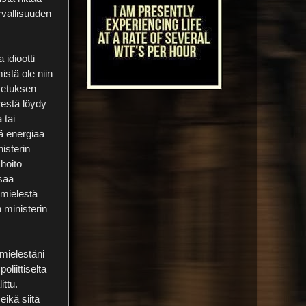
rvallisuuden
 idiootti
istä ole niin
setuksen
restä löydy
 tai
tä energiaa
nisterin
 hoito
 saa
 mielestä
 ministerin
 mielestäni
liittiselta
ittu.
eikä siitä