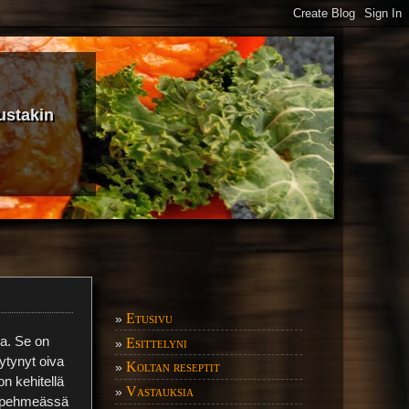
ustakin
Etusivu
»
ua. Se on
Esittelyni
»
ytynyt oiva
Koltan reseptit
»
on kehitellä
Vastauksia
»
lä pehmeässä