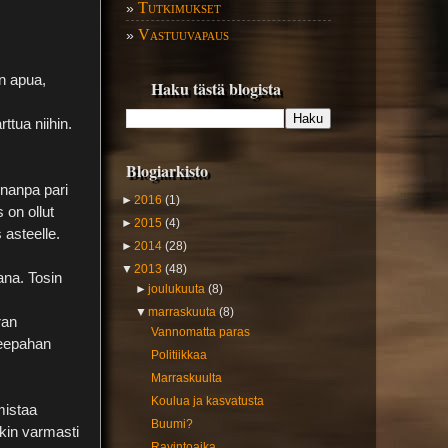
Tutkimukset
»
Vastuuvapaus
»
an apua,
Haku tästä blogista
ttua niihin.
Blogiarkisto
nnanpa pari
►
2016
(1)
 on ollut
►
2015
(4)
 asteelle.
►
2014
(28)
▼
2013
(48)
ana. Tosin
►
joulukuuta
(8)
▼
marraskuuta
(8)
ran
Vannomatta paras
uleepahan
Politiikkaa
Marraskuulta
Koulua ja kasvatusta
mistaa
Buumi?
kkin varmasti
Ravintoaika