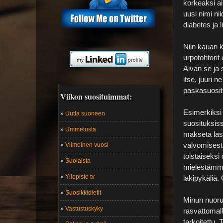
korkeaksi ai
uusi nimi ni
diabetes ja
Niin kauan ku
urpotohtorit
Aivan se ja 
itse, juuri 
paskasuositu
Viikon suosituimmat:
Esimerkiksi 
»
Uutta suoneen
suosituksiss
»
Ummetusta
makseta las
valvomisesta
»
Viimeinen vuosi
toistaiseksi
»
Suolaista
mielestämme 
»
Yliopisto tv
lakipykäliä.
»
Suosikkidietit
Minun nuoruu
»
Vastustuskyky
rasvattomall
tarkoitettu.