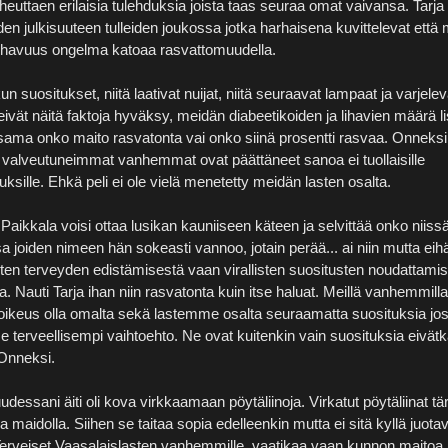
heuttaen erilaisia tulehduksia joista taas seuraa omat vaivansa. Tarj
iden julkisuuteen tulleiden joukossa jotka harhaisena kuvittelevat että
 lihavuus ongelma katoaa rasvattomuudella.
n suositukset, niitä laativat nuijat, niitä seuraavat lampaat ja varjelev
 eivät näitä faktoja hyväksy, meidän diabeetikoiden ja lihavien määrä l
sama onko maito rasvatonta vai onko siinä prosentti rasvaa. Onneksi
ne valveutuneimmat vanhemmat ovat päättäneet sanoa ei tuollaisille
ksille. Ehkä peli ei ole vielä menetetty meidän lasten osalta.
Paikkala voisi ottaa lusikan kauniiseen käteen ja selvittää onko niiss
a joiden nimeen hän sokeasti vannoo, jotain perää... ai niin mutta eih
ten terveyden edistämisestä vaan virallisten suositusten noudattami
. Nauti Tarja ihan niin rasvatonta kuin itse haluat. Meillä vanhemmilla
 oikeus olla omalta sekä lastemme osalta seuraamatta suosituksia jo
terveellisempi vaihtoehto. Ne ovat kuitenkin vain suosituksia eivät
 Onneksi.
dessani äiti oli kova virkkaamaan pöytäliinoja. Virkatut pöytäliinat tär
a maidolla. Siihen se taitaa sopia edelleenkin mutta ei sitä kyllä juota
 Terveiset Vaasalaislasten vanhemmille, vaatikaa vaan kunnon maitoa l