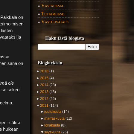
Vastauksia
»
Tutkimukset
»
 Paikkala on
Vastuuvapaus
»
aksimoimisen
 lasten
Haku tästä blogista
vaaraksi ja
iassa
Blogiarkisto
inen sana on
►
2016
(1)
►
2015
(4)
ämä ole
►
2014
(28)
 se sokeri
►
2013
(48)
►
2012
(25)
ngelma.
▼
2011
(114)
►
joulukuuta
(14)
►
marraskuuta
(12)
en lisäksi
►
lokakuuta
(8)
e huikean
▼
syyskuuta
(26)