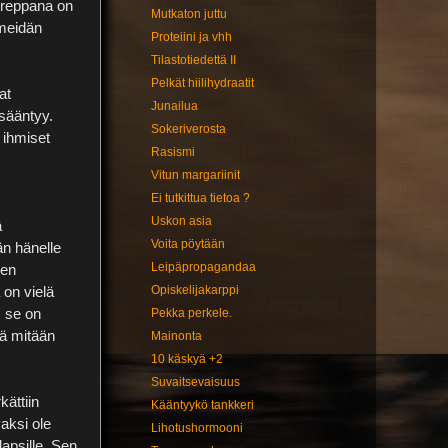
a reppana on
Mutkaton juttu
 meidän
Proteiini ja vhh
Tilastotiedettä II
Pelkät hiilihydraatit
at
Junailua
isääntyy.
Sokeriverosta
 ihmiset
Rasismi
Vitun margariinit
Ei tutkittua tietoa ?
Uskon asia
ä
Voita pöytään
än hänelle
Leipäpropagandaa
sen
Opiskelijakarppi
 on vielä
s se on
Pekka perkele.
kä mitään
Mainonta
10 käskyä +2
Suvaitsevaisuus
kättiin
Kääntyykö tankkeri
vaksi ole
Lihotushormooni
apsille. Sen