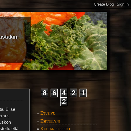
ustakin
8
6
4
2
1
2
ta. Ei se
Etusivu
»
tsemus
Esittelyni
»
 uskon
Koltan reseptit
istettu että
»