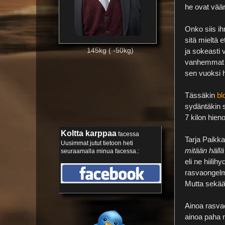
he ovat vää
Onko siis i
sitä mieltä 
145kg ( -50kg)
ja sokeasti 
vanhemmat V
sen vuoksi 
Tässäkin
bl
sydäntäkin s
7 kilon hieno
Koltta karppaa
facessa
Tarja Paikkal
Uusimmat jutut tietoon heti
mitään hällä 
seuraamalla minua facessa.
:
eli ne hiilih
rasvaongelma
Mutta sekää
Ainoa rasva
ainoa paha 