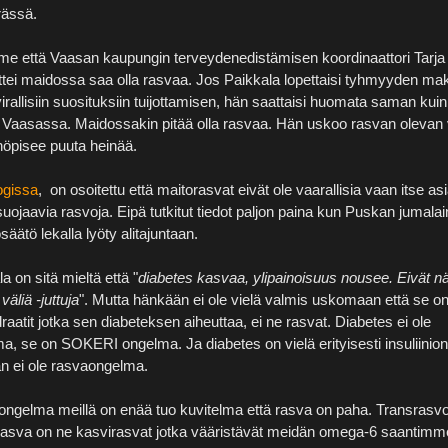
rässä.
hme että Vaasan kaupungin terveydenedistämisen koordinaattori Tarja
ettei maidossa saa olla rasvaa. Jos Paikkala lopettaisi tyhmyyden m
virallisiin suosituksiin tuijottamisen, hän saattaisi huomata saman kuin
aasassa. Maidossakin pitää olla rasvaa. Hän uskoo rasvan olevan 
höpisee puuta heinää.
ogissa
, on osoitettu että maitorasvat eivät ole vaarallisia vaan itse as
uojaavia rasvoja. Eipä tutkitut tiedot paljon paina kun Puskan jumala
säätö lekalla lyöty alitajuntaan.
a on sitä mieltä että "
diabetes kasvaa, ylipainoisuus nousee. Eivät n
väliä -juttuja
". Mutta hänkään ei ole vielä valmis uskomaan että se on
ydraatit jotka sen diabeteksen aiheuttaa, ei ne rasvat. Diabetes ei ole
, se on SOKERI ongelma. Ja diabetes on vielä erityisesti insuliinio
n ei ole rasvaongelma.
ongelma meillä on enää tuo kuvitelma että rasva on paha. Transrasvoj
rasva on ne kasvirasvat jotka vääristävät meidän omega-6 saantimm