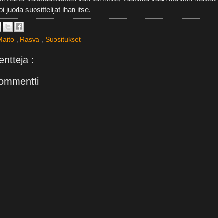
i juoda suosittelijat ihan itse.
Maito
,
Rasva
,
Suositukset
ntteja :
ommentti