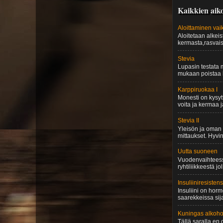
Kaikkien aiko
Aloittaminen vai
Aloitetaan alkei
kermasta,rasvaise
Stevia
Lupasin testata m
mukaan poistaa h
Karppiruokaa I
Monesti on kysytt
voita ja kermaa j
Stevia II
Yleisön ja oman 
mittaukset. Hyvi
Uutta suoneen
Vuodenvaihteessa 
ryhtiliikkeestä jol
Insuliiniresistens
Insuliini on hor
saarekkeissa sija
Kuningas alkoho
Tällä saralla en