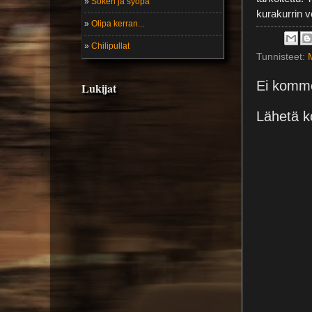
»
Sokeri ja syöpä
kurakurrin vo
»
Olipa kerran...
»
Chilipullat
Tunnisteet:
Ei komme
Lukijat
Lähetä k