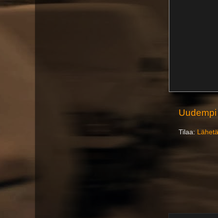
Uudempi 
Tilaa:
Lähetä