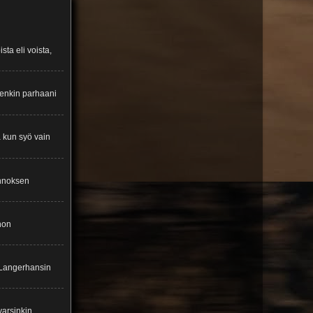
ta eli voista,
itenkin parhaani
ä kun syö vain
annoksen
nnon
n Langerhansin
varsinkin