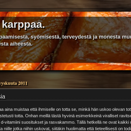
 karppaa.
ppaamisesta, syömisestä, terveydestä ja monesta mu
sta aiheesta.
syyskuuta 2011
ia
aa aina muistaa että ihmiselle on totta se, minkä hän uskoo olevan tot
stetusti totta. Onhan meillä tästä hyvinä esimerkkeinä viralliset ravi
 d-vitamiini suositukset ja rasvakammo. Tällä hetkellä ne ovat kaikki
ta niille jotka niihin uskovat, siitäkin huolimatta että tieteellisesti on tod