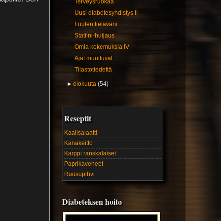
Terveysruokaa
Uusi diabetesyhdistys II
Luulen tietäväni
Statiini-huijaus
Omia kokemuksia IV
Ajat muuttuvat
Tilastotiedettä
►
elokuuta
(54)
Reseptit
Kaalisalaatti
Kanakeitto
Karppi ranskalaiset
Paprikaveneet
Ruusupihvi
Diabeteksen hoito