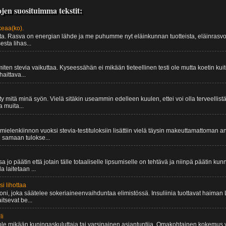
jen suosituimma tekstit:
keaa(ko).
sta. Rasva on energian lähde ja me puhumme nyt eläinkunnan tuotteista, eläinrasvois
sta lihas...
iten stevia vaikuttaa. Kyseessähän ei mikään tieteellinen testi ole mutta koetin ku
aittava...
y mitä minä syön. Vielä sitäkin useammin edelleen kuulen, ettei voi olla terveellist
a muita...
mielenkiinnon vuoksi stevia-testituloksiin lisättiin vielä täysin makeuttamattoman 
n samaan tulokse...
jo päätin että jotain tälle totaaliselle lipsumiselle on tehtävä ja niinpä päätin ku
la laitetaan ...
si lihottaa
moni, joka säätelee sokeriaineenvaihduntaa elimistössä. Insuliinia tuottavat haima
itsevat be...
li
 ole mikään kuningaskuluttaja tai varsinainen asiantuntija. Omakohtainen kokemus 