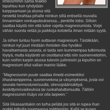
ilmeisimmin sama reaktio
tapahtuu kun ryhdytään
karppaamaan ja alussa sitä
nestettä lorahtaa pihalle niinkun sillä entisellä rouvalla
linnanmäen vonkaputouksessa... penkille lotisi. Silloin
saattaa käydä niin että tulee vajetta magnesiumista. Voipi
vähän suonta vetää ja paikkoja kolotella ilman mitään syytä.
Ja siihen tuntuu hyvin auttavan magnesium. Tästäkään,
niinkun nyt juuri mistään ihmisten itse hyväksi
havaitsemasta asiasta, ei taida sen kummempaa tutkimusta
löytyä, mutta käytäntö on osoittanut että niin suonenvetoihin,
kuin noihin karpin alussa tuleviin juilimisiin ja kipuihin on
magnesium ollut vallan mainio lääke.
"Magnesiumin puute saattaa ilmetä esimerkiksi
lihaskramppeina, suonenvetona ja väsymyksenä, josta voi
seurata hermostuneisuutta, stressipäänsärkyä,
keskittymisvaikeuksia tai ruokahaluttomuutta. Tällöin
magnesiumin lisäys voi olla tarpeen."
Sitä liikasaantiakin on turha pelätä jos sitä ei rupea ihan
purkki tolkulla naamaansa mättämään. Kyllä se kusen