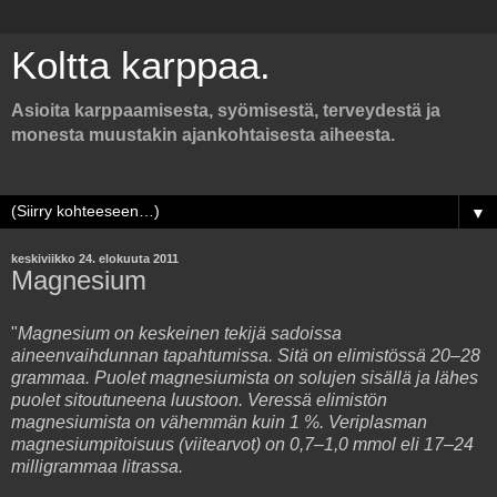
Koltta karppaa.
Asioita karppaamisesta, syömisestä, terveydestä ja
monesta muustakin ajankohtaisesta aiheesta.
▼
keskiviikko 24. elokuuta 2011
Magnesium
"
Magnesium on keskeinen tekijä sadoissa
aineenvaihdunnan tapahtumissa. Sitä on elimistössä 20–28
grammaa. Puolet magnesiumista on solujen sisällä ja lähes
puolet sitoutuneena luustoon. Veressä elimistön
magnesiumista on vähemmän kuin 1 %. Veriplasman
magnesiumpitoisuus (viitearvot) on 0,7–1,0 mmol eli 17–24
milligrammaa litrassa.