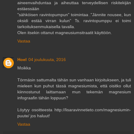
aineenvaihduntaa ja aiheuttaa terveydellisen riskitekijän
estäessään
"sähköisen ravintopumpun" toimintaa ."Jännite nousee, kun
oksidi estää virran kulun" Ts. ravintopumppu ei toimi
tarkoituksenmukaisella tavalla.
Olen itsekin ottanut magneusiumsitraatit käyttöön.
Vastaa
Hoel
04 joulukuuta, 2016
Moikka
Törmäsin sattumalta tähän sun vanhaan kirjoitukseen, ja tuli
mieleen kun puhut tässä magnesiumista, että oisitko ollut
kiinnostunut laittamaan mun tekemän magnesium
infograafin tähän loppuun?
Löytyy osoitteesta http://lisaravinnetieto.com/magnesiumin-
puute/ jos haluut!
Vastaa