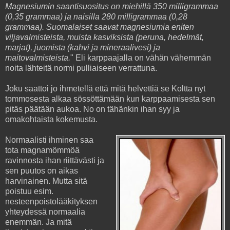
Magnesiumin saantisuositus on miehillä 350 milligrammaa
(0,35 grammaa) ja naisilla 280 milligrammaa (0,28
grammaa). Suomalaiset saavat magnesiumia eniten
viljavalmisteista, muista kasviksista (peruna, hedelmät,
marjat), juomista (kahvi ja mineraalivesi) ja
maitovalmisteista.
" Eli karppaajalla on vähän vähemmän
noita lähteitä normi pulliaiseen verrattuna.
Joku saattoi jo ihmetellä että mitä helvettiä se Koltta nyt
tommosesta alkaa sössöttämään kun karppaamisesta sen
pitäs päätään aukoa. No on tähänkin ihan syy ja
omakohtaista kokemusta.
Normaalisti ihminen saa
tota magnamömmöä
ravinnosta ihan riittävästi ja
sen puutos on aikas
harvinainen. Mutta sitä
poistuu esim.
nesteenpoistolääkityksen
yhteydessä normaalia
enemmän. Ja mitä