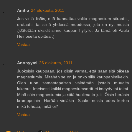
Anitra
24 elokuuta, 2011
Jos vielä lisäis, että kannattaa valita magnesium sitraatti-,
orotaatti- tai siinä yhdessä muodossa, jota en nyt muista
;)Jätetään oksidit sinne kaupan hyllylle. Ja tämä oli Paula
Heinoselta opittua :)
Vastaa
Anonyymi
26 elokuuta, 2011
Juoksisin kauppaan, jos olisin varma, että saan sitä oikeaa
magnesiumia. Mitähän se on ja onko sillä kauppanimikekin.
Olen tuon samantapaisen väittämän jostain muualta
lukenut. Imeisesti kaikki magnesiumsortit ei imeydy tai toimi.
Minä söin magnesiumia ja siitä huolimatta juili. Öisin heräsin
kramppeihin. Herään vieläkin. Saako noista edes kertoa
mikä tehoaa, mikä ei?
Vastaa