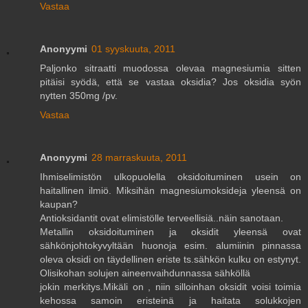
Vastaa
Anonyymi
01 syyskuuta, 2011
Paljonko sitraatti muodossa olevaa magnesiumia sitten
pitäisi syödä, että se vastaa oksidia? Jos oksidia syön
nytten 350mg /pv.
Vastaa
Anonyymi
28 marraskuuta, 2011
Ihmiselimistön ulkopuolella oksidoituminen usein on
haitallinen ilmiö. Miksihän magnesiumoksideja yleensä on
kaupan?
Antioksidantit ovat elimistölle terveellisiä..näin sanotaan.
Metallin oksidoituminen ja oksidit yleensä ovat
sähkönjohtokyvyltään huonoja esim. alumiinin pinnassa
oleva oksidi on täydellinen eriste ts.sähkön kulku on estynyt.
Olisikohan solujen aineenvaihdunnassa sähköllä
jokin merkitys.Mikäli on , niin silloinhan oksidit voisi toimia
kehossa samoin eristeinä ja haitata solukkojen