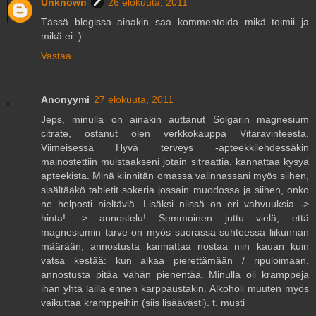
Unknown
26 elokuuta, 2011
Tässä blogissa ainakin saa kommentoida mikä toimii ja
mikä ei :)
Vastaa
Anonyymi
27 elokuuta, 2011
Jeps, minulla on ainakin auttanut Solgarin magnesium
citrate, ostanut olen verkkokauppa Vitaravinteesta.
Viimeisessä Hyvä terveys -apteekkilehdessäkin
mainostettiin muistaakseni jotain sitraattia, kannattaa kysyä
apteekista. Minä kiinnitän omassa valinnassani myös siihen,
sisältääkö tabletit sokeria jossain muodossa ja siihen, onko
ne helposti nieltäviä. Lisäksi niissä on eri vahvuuksia ->
hinta! -> annostelu! Semmoinen juttu vielä, että
magnesiumin tarve on myös suorassa suhteessa liikunnan
määrään, annostusta kannattaa nostaa niin kauan kuin
vatsa kestää: kun alkaa pierettämään / ripuloimaan,
annostusta pitää vähän pienentää. Minulla oli kramppeja
ihan yhtä lailla ennen karppaustakin. Alkoholi muuten myös
vaikuttaa kramppeihin (siis lisäävästi). t. musti