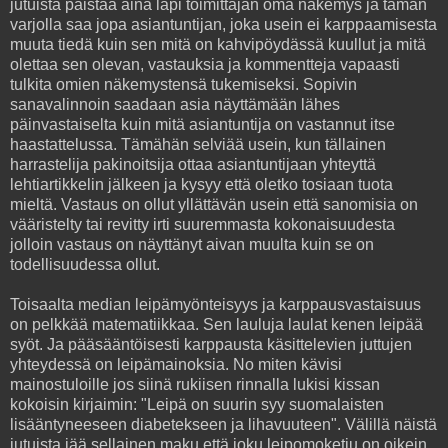
jutuista paistaa aina läpi toimittajan oma näkemys ja tämän
varjolla saa jopa asiantuntijan, joka usein ei karppaamisesta
muuta tiedä kuin sen mitä on kahvipöydässä kuullut ja mitä
olettaa sen olevan, vastauksia ja kommentteja vapaasti
tulkita omien näkemystensä tukemiseksi. Sopivin
sanavalinnoin saadaan asia näyttämään lähes
päinvastaiselta kuin mitä asiantuntija on vastannut itse
haastattelussa. Tämähän selviää usein, kun tällainen
harrastelija pakinoitsija ottaa asiantuntijaan yhteyttä
lehtiartikkelin jälkeen ja kysyy että oletko tosiaan tuota
mieltä. Vastaus on ollut yllättävän usein että sanomisia on
vääristelty tai revitty irti suuremmasta kokonaisuudesta
jolloin vastaus on näyttänyt aivan muulta kuin se on
todellisuudessa ollut.
Toisaalta median leipämyönteisyys ja karppausvastaisuus
on pelkkää matematiikkaa. Sen lauluja laulat kenen leipää
syöt. Ja pääsääntöisesti karppausta käsittelevien juttujen
yhteydessä on leipämainoksia. No miten kävisi
mainostuloille jos siinä rukiisen rinnalla lukisi kissan
kokoisin kirjaimin: "Leipä on suurin syy suomalaisten
lisääntyneeseen diabetekseen ja lihavuuteen". Välillä näistä
jutuista jää sellainen maku että joku leipomoketju on oikein