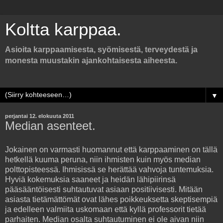
Koltta karppaa.
Asioita karppaamisesta, syömisestä, terveydestä ja
monesta muustakin ajankohtaisesta aiheesta.
▼
perjantai 12. elokuuta 2011
Median asenteet.
Jokainen on varmasti huomannut että karppaaminen on tällä
hetkellä kuuma peruna, niin ihmisten kuin myös median
polttopisteessä. Ihmisissä se herättää vahvoja tuntemuksia.
Hyviä kokemuksia saaneet ja heidän lähipiirinsä
pääsääntöisesti suhtautuvat asiaan positiivisesti. Mitään
asiasta tietämättömät ovat lähes poikkeuksetta skeptisempiä
ja edelleen valmiita uskomaan että kyllä professorit tietää
parhaiten. Median osalta suhtautuminen ei ole aivan niin