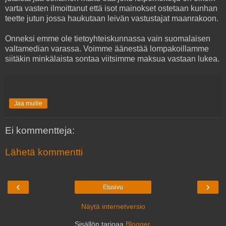
varta vasten ilmoittanut että isot mainokset ostetaan kunhan
teette jutun jossa haukutaan leivän vastustajat maanrakoon.
Onneksi emme ole tietoyhteiskunnassa vain suomalaisen
valtamedian varassa. Voimme äänestää lompakoillamme
siitäkin minkälaista sontaa viitsimme maksua vastaan lukea.
Jaa muille
Ei kommentteja:
Lähetä kommentti
‹
›
Etusivu
Näytä internetversio
Sisällön tarjoaa
Blogger
.